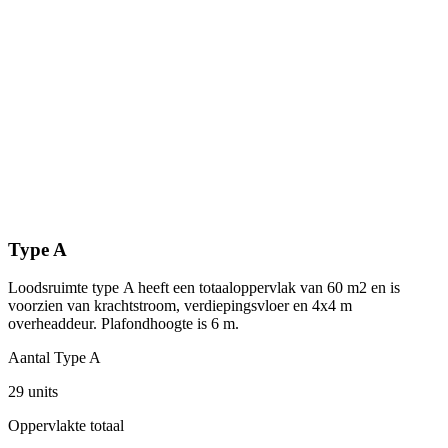
Type
A
Loodsruimte type A heeft een totaaloppervlak van 60 m2 en is
L
voorzien van krachtstroom, verdiepingsvloer en 4x4 m
e
overheaddeur. Plafondhoogte is 6 m.
o
Aantal Type
A
A
29
units
3
Oppervlakte totaal
O