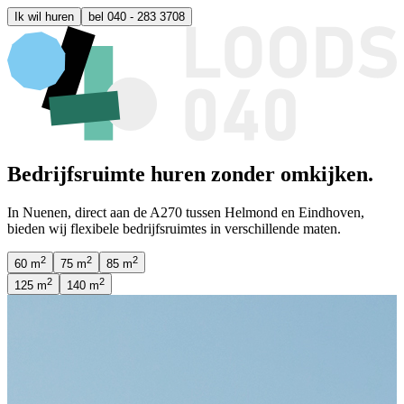
Ik wil huren
bel 040 - 283 3708
Bedrijfsruimte huren zonder omkijken.
In
Nuenen
, direct aan de
A270
tussen
Helmond
en
Eindhoven
,
bieden wij flexibele bedrijfsruimtes in verschillende maten.
2
2
2
60
m
75
m
85
m
2
2
125
m
140
m