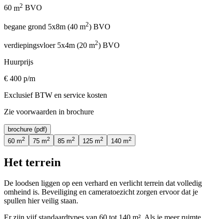
2
60
m
BVO
7
2
begane grond 5x8m
(
40
m
) BVO
b
2
verdiepingsvloer 5x4m
(
20
m
) BVO
v
Huurprijs
H
€
400
p/m
Exclusief BTW en service kosten
E
Zie voorwaarden in brochure
Z
brochure (pdf)
2
2
2
2
2
60
m
75
m
85
m
125
m
140
m
Het terrein
De loodsen liggen op een verhard en verlicht terrein dat volledig
omheind is. Beveiliging en cameratoezicht zorgen ervoor dat je
spullen hier veilig staan.
Er zijn vijf standaardtypes van 60 tot 140 m². Als je meer ruimte