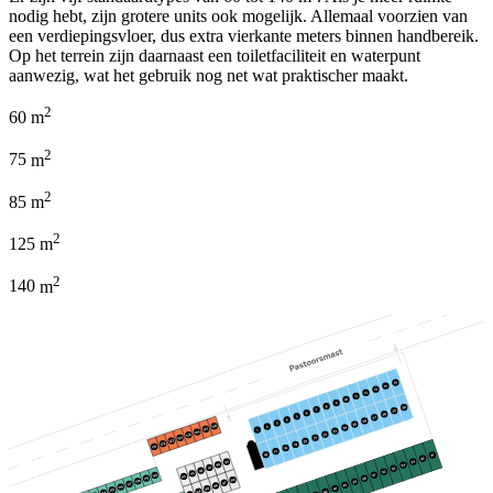
nodig hebt, zijn grotere units ook mogelijk. Allemaal voorzien van
een verdiepingsvloer, dus extra vierkante meters binnen handbereik.
Op het terrein zijn daarnaast een toiletfaciliteit en waterpunt
aanwezig, wat het gebruik nog net wat praktischer maakt.
2
60
m
2
75
m
2
85
m
2
125
m
2
140
m